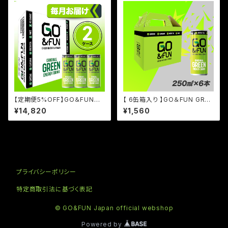
【定期便5%OFF】GO＆FUNグ
【 6缶箱入り 】GO＆FUN GREE
リーンエナジードリンク 250ml
N ENERGY DRINK 250ml缶
¥14,820
¥1,560
缶 30本セット（2ケース）
6本セット
プライバシーポリシー
特定商取引法に基づく表記
© GO&FUN Japan official webshop
Powered by