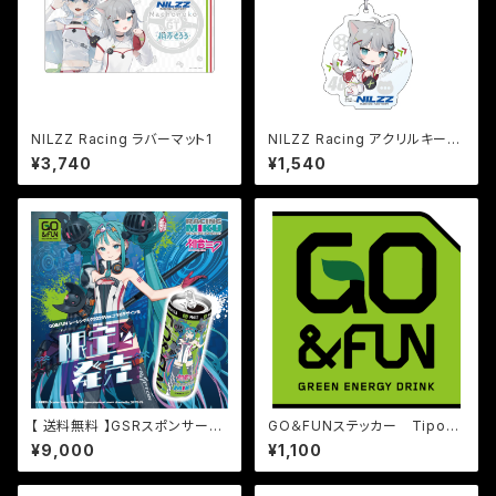
NILZZ Racing ラバーマット1
NILZZ Racing アクリルキーホ
ルダー2 Nachoneko
¥3,740
¥1,540
【 送料無料 】GSRスポンサーポ
GO＆FUNステッカー TipoB
イント付き！GO&FUN RACING
W104×Ｈ110㎜
¥9,000
¥1,100
MIKU 2026 Ver. 250ml x 30
本（1ケース）