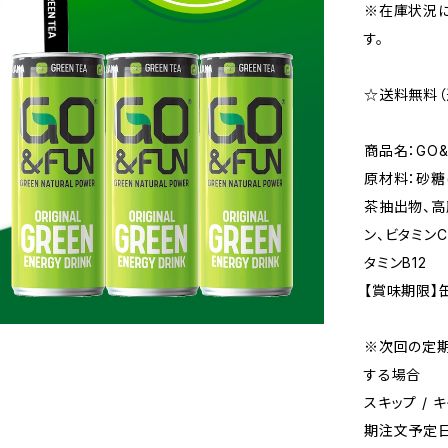
※在庫状況に
す。
☆送料無料
商品名：GO&F
原材料：砂糖
茶抽出物、高
ン、ビタミンC
タミンB12
【賞味期限】
※次回の定期
する場合
スキップ /
期注文予定日