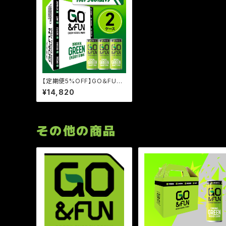
【定期便5%OFF】GO＆FUN
グリーンエナジードリンク 25
¥14,820
0ml缶 30本セット（2ケース）
その他の商品