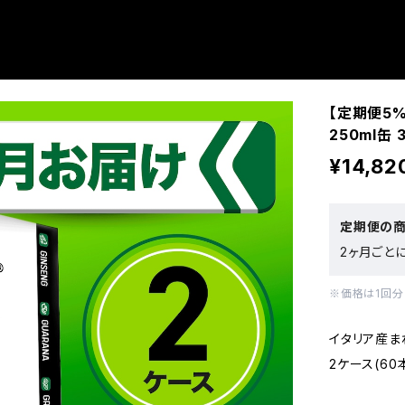
【定期便5%
250ml缶
¥14,82
定期便の
2ヶ月ごと
※価格は1回分
イタリア産ま
2ケース(60