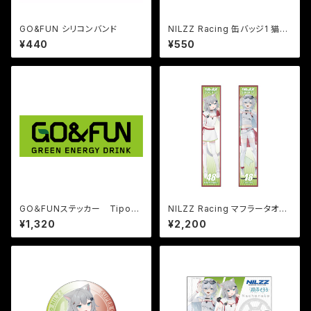
GO&FUN シリコンバンド
NILZZ Racing 缶バッジ1 猫麦
とろろ
¥440
¥550
GO＆FUNステッカー TipoA
NILZZ Racing マフラータオル1
W299×Ｈ102㎜
猫麦とろろ
¥1,320
¥2,200