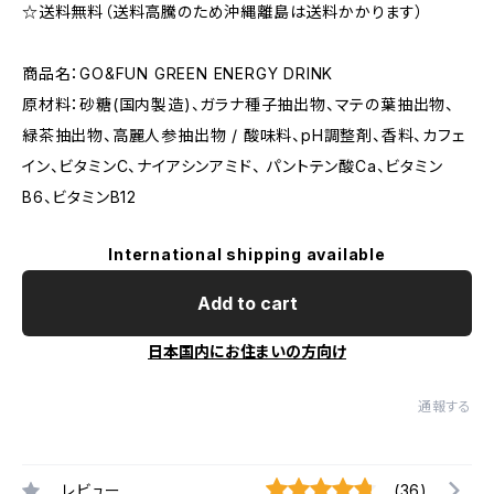
☆送料無料（送料高騰のため沖縄離島は送料かかります）
商品名：GO&FUN GREEN ENERGY DRINK
原材料：砂糖(国内製造)、ガラナ種子抽出物、マテの葉抽出物、
緑茶抽出物、高麗人参抽出物 / 酸味料、pH調整剤、香料、カフェ
イン、ビタミンC、ナイアシンアミド、 パントテン酸Ca、ビタミン
B6、ビタミンB12
International shipping available
Add to cart
日本国内にお住まいの方向け
通報する
レビュー
(36)